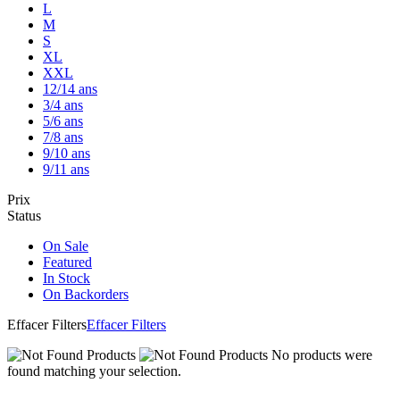
L
M
S
XL
XXL
12/14 ans
3/4 ans
5/6 ans
7/8 ans
9/10 ans
9/11 ans
Prix
Status
On Sale
Featured
In Stock
On Backorders
Effacer Filters
Effacer Filters
No products were
found matching your selection.