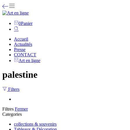
0
Panier
Accueil
Actualités
Presse
CONTACT
Art en ligne
palestine
Filters
Filtres
Fermer
Categories
collections & souvenirs
Tableaux & Décoration