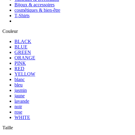
Bijoux & accessoires
cosmétiques & bien-être
T-Shirts
Couleur
BLACK
BLUE
GREEN
ORANGE
PINK
RED
YELLOW
blanc
bleu
jasmin
jaune
lavande
noir
rose
WHITE
Taille