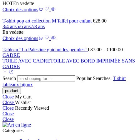
HOT
En vedette
Choix des options
T-shirt pop art collection M’falfel pour enfant
€
28.00
3/4 ans
5/6 ans
7/8 ans
En vedette
Choix des options
Tableau “La Palestine guidant les peuples”
€
87.00
–
€
100.00
CADRE
TOILE AVEC CADRE
TOILE AVEC BORD IMPRIMÉE SANS
CADRE
Search
Popular Searches:
T-shirt
tableaux
bijoux
Close
My Cart
Close
Wishlist
Close
Recently Viewed
Close
Close
Categories