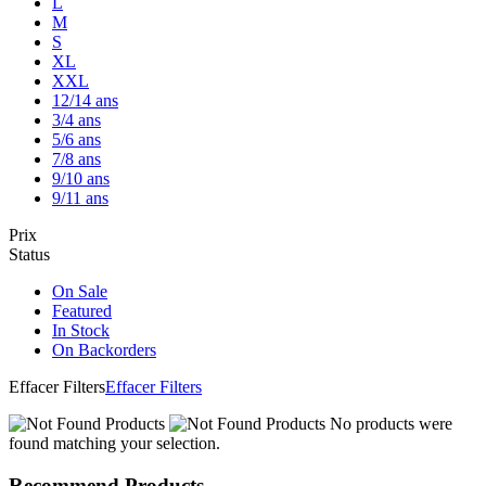
L
M
S
XL
XXL
12/14 ans
3/4 ans
5/6 ans
7/8 ans
9/10 ans
9/11 ans
Prix
Status
On Sale
Featured
In Stock
On Backorders
Effacer Filters
Effacer Filters
No products were
found matching your selection.
Recommend Products