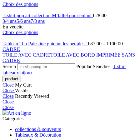
Choix des options
T-shirt pop art collection M’falfel pour enfant
€
28.00
3/4 ans
5/6 ans
7/8 ans
En vedette
Choix des options
Tableau “La Palestine guidant les peuples”
€
87.00
–
€
100.00
CADRE
TOILE AVEC CADRE
TOILE AVEC BORD IMPRIMÉE SANS
CADRE
Search
Popular Searches:
T-shirt
tableaux
bijoux
Close
My Cart
Close
Wishlist
Close
Recently Viewed
Close
Close
Categories
collections & souvenirs
Tableaux & Décoration