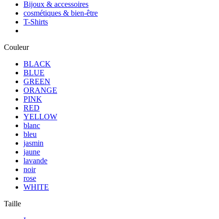
Bijoux & accessoires
cosmétiques & bien-être
T-Shirts
Couleur
BLACK
BLUE
GREEN
ORANGE
PINK
RED
YELLOW
blanc
bleu
jasmin
jaune
lavande
noir
rose
WHITE
Taille