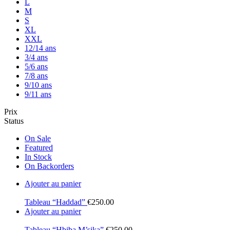
L
M
S
XL
XXL
12/14 ans
3/4 ans
5/6 ans
7/8 ans
9/10 ans
9/11 ans
Prix
Status
On Sale
Featured
In Stock
On Backorders
Ajouter au panier
Tableau “Haddad”
€
250.00
Ajouter au panier
Tableau “Hbiba M’sika”
€
250.00