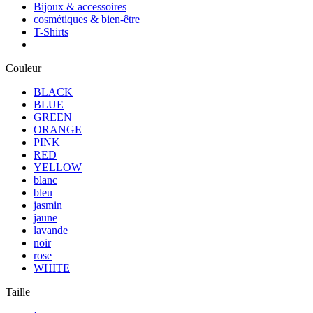
Bijoux & accessoires
cosmétiques & bien-être
T-Shirts
Couleur
BLACK
BLUE
GREEN
ORANGE
PINK
RED
YELLOW
blanc
bleu
jasmin
jaune
lavande
noir
rose
WHITE
Taille