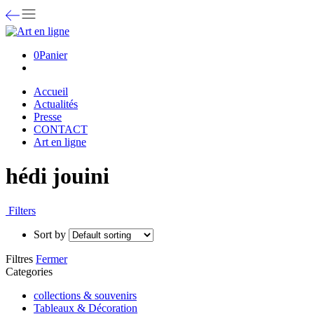
0
Panier
Accueil
Actualités
Presse
CONTACT
Art en ligne
hédi jouini
Filters
Sort by
Filtres
Fermer
Categories
collections & souvenirs
Tableaux & Décoration