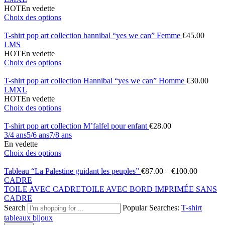
HOT
En vedette
Choix des options
T-shirt pop art collection hannibal “yes we can” Femme
€
45.00
L
M
S
HOT
En vedette
Choix des options
T-shirt pop art collection Hannibal “yes we can” Homme
€
30.00
L
M
XL
HOT
En vedette
Choix des options
T-shirt pop art collection M’falfel pour enfant
€
28.00
3/4 ans
5/6 ans
7/8 ans
En vedette
Choix des options
Tableau “La Palestine guidant les peuples”
€
87.00
–
€
100.00
CADRE
TOILE AVEC CADRE
TOILE AVEC BORD IMPRIMÉE SANS
CADRE
Search
Popular Searches:
T-shirt
tableaux
bijoux