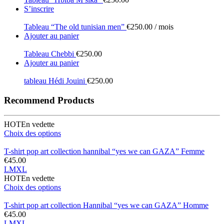
S’inscrire
Tableau “The old tunisian men”
€
250.00
/ mois
Ajouter au panier
Tableau Chebbi
€
250.00
Ajouter au panier
tableau Hédi Jouini
€
250.00
Recommend Products
HOT
En vedette
Choix des options
T-shirt pop art collection hannibal “yes we can GAZA” Femme
€
45.00
L
M
XL
HOT
En vedette
Choix des options
T-shirt pop art collection Hannibal “yes we can GAZA” Homme
€
45.00
L
M
XL