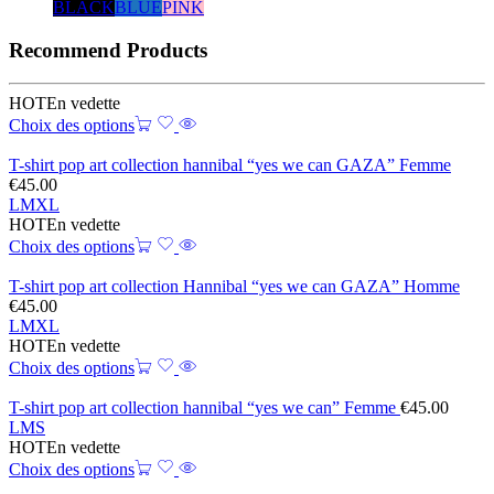
BLACK
BLUE
PINK
Recommend Products
HOT
En vedette
Choix des options
T-shirt pop art collection hannibal “yes we can GAZA” Femme
€
45.00
L
M
XL
HOT
En vedette
Choix des options
T-shirt pop art collection Hannibal “yes we can GAZA” Homme
€
45.00
L
M
XL
HOT
En vedette
Choix des options
T-shirt pop art collection hannibal “yes we can” Femme
€
45.00
L
M
S
HOT
En vedette
Choix des options