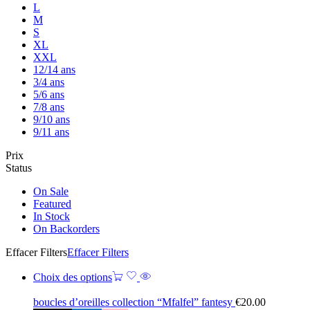
L
M
S
XL
XXL
12/14 ans
3/4 ans
5/6 ans
7/8 ans
9/10 ans
9/11 ans
Prix
Status
On Sale
Featured
In Stock
On Backorders
Effacer Filters
Effacer Filters
Choix des options
boucles d’oreilles collection “Mfalfel” fantesy
€
20.00