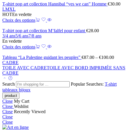
T-shirt pop art collection Hannibal “yes we can” Homme
€
30.00
L
M
XL
HOT
En vedette
Choix des options
T-shirt pop art collection M’falfel pour enfant
€
28.00
3/4 ans
5/6 ans
7/8 ans
En vedette
Choix des options
Tableau “La Palestine guidant les peuples”
€
87.00
–
€
100.00
CADRE
TOILE AVEC CADRE
TOILE AVEC BORD IMPRIMÉE SANS
CADRE
Search
Popular Searches:
T-shirt
tableaux
bijoux
Close
My Cart
Close
Wishlist
Close
Recently Viewed
Close
Close