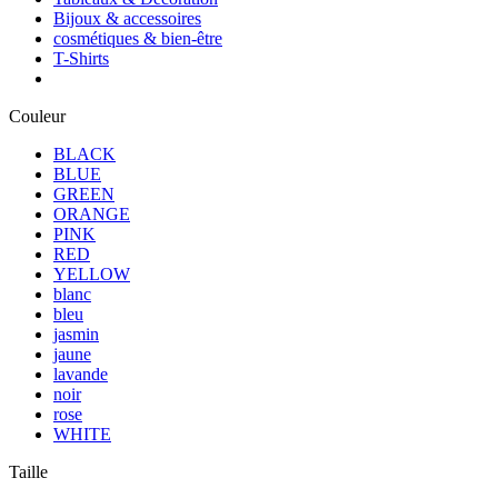
Bijoux & accessoires
cosmétiques & bien-être
T-Shirts
Couleur
BLACK
BLUE
GREEN
ORANGE
PINK
RED
YELLOW
blanc
bleu
jasmin
jaune
lavande
noir
rose
WHITE
Taille