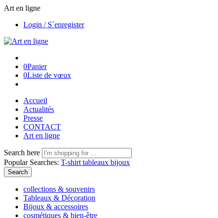
Art en ligne
Login / S`enregister
0
Panier
0
Liste de vœux
Accueil
Actualités
Presse
CONTACT
Art en ligne
Search here
Popular Searches:
T-shirt
tableaux
bijoux
Search
collections & souvenirs
Tableaux & Décoration
Bijoux & accessoires
cosmétiques & bien-être