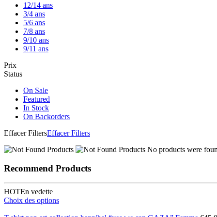
12/14 ans
3/4 ans
5/6 ans
7/8 ans
9/10 ans
9/11 ans
Prix
Status
On Sale
Featured
In Stock
On Backorders
Effacer Filters
Effacer Filters
No products were found
Recommend Products
HOT
En vedette
Choix des options