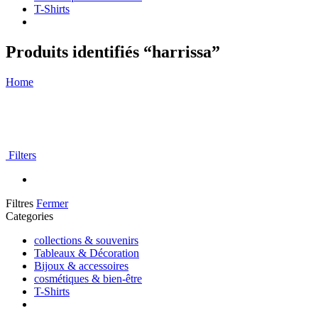
T-Shirts
Produits identifiés “harrissa”
Home
Filters
Filtres
Fermer
Categories
collections & souvenirs
Tableaux & Décoration
Bijoux & accessoires
cosmétiques & bien-être
T-Shirts