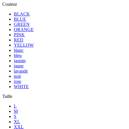
Couleur
BLACK
BLUE
GREEN
ORANGE
PINK
RED
YELLOW
blanc
bleu
jasmin
jaune
lavande
noir
rose
WHITE
Taille
L
M
S
XL
XXL