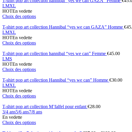
T-shirt pop art collection hannibal “yes we can GAZA” Femme
€
45.
L
M
XL
HOT
En vedette
Choix des options
T-shirt pop art collection Hannibal “yes we can GAZA” Homme
€
45
L
M
XL
HOT
En vedette
Choix des options
T-shirt pop art collection hannibal “yes we can” Femme
€
45.00
L
M
S
HOT
En vedette
Choix des options
T-shirt pop art collection Hannibal “yes we can” Homme
€
30.00
L
M
XL
HOT
En vedette
Choix des options
T-shirt pop art collection M’falfel pour enfant
€
28.00
3/4 ans
5/6 ans
7/8 ans
En vedette
Choix des options