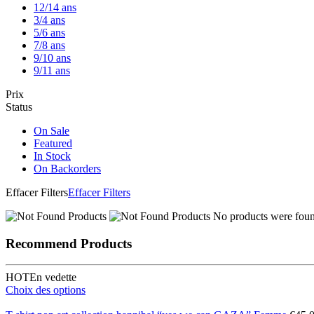
12/14 ans
3/4 ans
5/6 ans
7/8 ans
9/10 ans
9/11 ans
Prix
Status
On Sale
Featured
In Stock
On Backorders
Effacer Filters
Effacer Filters
No products were found
Recommend Products
HOT
En vedette
Choix des options