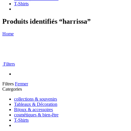
T-Shirts
Produits identifiés “harrissa”
Home
Filters
Filtres
Fermer
Categories
collections & souvenirs
Tableaux & Décoration
Bijoux & accessoires
cosmétiques & bien-être
T-Shirts