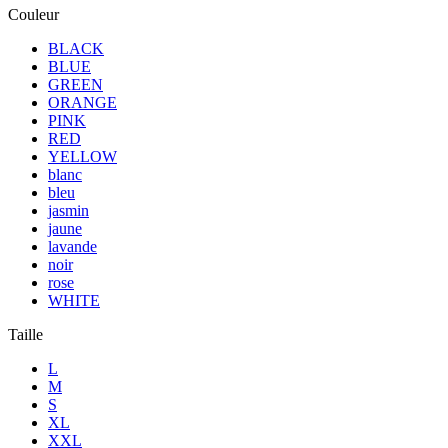
Couleur
BLACK
BLUE
GREEN
ORANGE
PINK
RED
YELLOW
blanc
bleu
jasmin
jaune
lavande
noir
rose
WHITE
Taille
L
M
S
XL
XXL