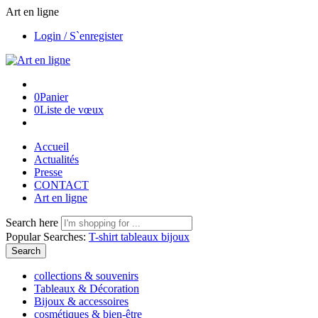
Art en ligne
Login / S`enregister
0
Panier
0
Liste de vœux
Accueil
Actualités
Presse
CONTACT
Art en ligne
Search here
Popular Searches:
T-shirt
tableaux
bijoux
Search
collections & souvenirs
Tableaux & Décoration
Bijoux & accessoires
cosmétiques & bien-être