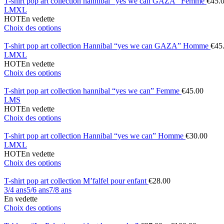
T-shirt pop art collection hannibal “yes we can GAZA” Femme
€
45.
L
M
XL
HOT
En vedette
Choix des options
T-shirt pop art collection Hannibal “yes we can GAZA” Homme
€
45
L
M
XL
HOT
En vedette
Choix des options
T-shirt pop art collection hannibal “yes we can” Femme
€
45.00
L
M
S
HOT
En vedette
Choix des options
T-shirt pop art collection Hannibal “yes we can” Homme
€
30.00
L
M
XL
HOT
En vedette
Choix des options
T-shirt pop art collection M’falfel pour enfant
€
28.00
3/4 ans
5/6 ans
7/8 ans
En vedette
Choix des options