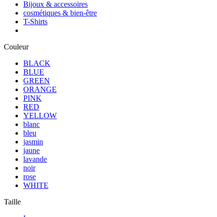
Bijoux & accessoires
cosmétiques & bien-être
T-Shirts
Couleur
BLACK
BLUE
GREEN
ORANGE
PINK
RED
YELLOW
blanc
bleu
jasmin
jaune
lavande
noir
rose
WHITE
Taille