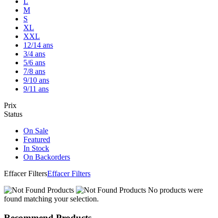
L
M
S
XL
XXL
12/14 ans
3/4 ans
5/6 ans
7/8 ans
9/10 ans
9/11 ans
Prix
Status
On Sale
Featured
In Stock
On Backorders
Effacer Filters
Effacer Filters
No products were
found matching your selection.
Recommend Products