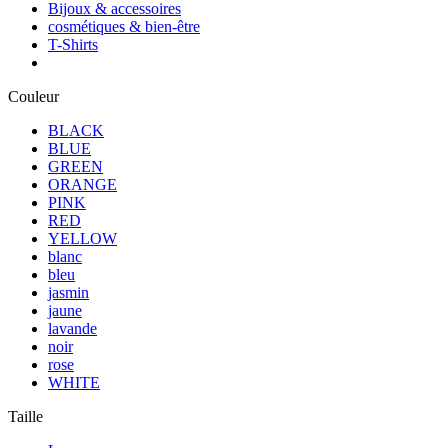
Bijoux & accessoires
cosmétiques & bien-être
T-Shirts
Couleur
BLACK
BLUE
GREEN
ORANGE
PINK
RED
YELLOW
blanc
bleu
jasmin
jaune
lavande
noir
rose
WHITE
Taille