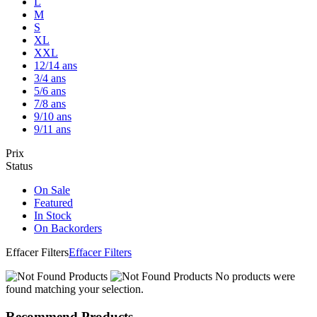
L
M
S
XL
XXL
12/14 ans
3/4 ans
5/6 ans
7/8 ans
9/10 ans
9/11 ans
Prix
Status
On Sale
Featured
In Stock
On Backorders
Effacer Filters
Effacer Filters
No products were
found matching your selection.
Recommend Products