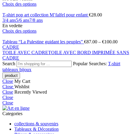
Choix des options
T-shirt pop art collection M’falfel pour enfant
€
28.00
3/4 ans
5/6 ans
7/8 ans
En vedette
Choix des options
Tableau “La Palestine guidant les peuples”
€
87.00
–
€
100.00
CADRE
TOILE AVEC CADRE
TOILE AVEC BORD IMPRIMÉE SANS
CADRE
Search
Popular Searches:
T-shirt
tableaux
bijoux
Close
My Cart
Close
Wishlist
Close
Recently Viewed
Close
Close
Categories
collections & souvenirs
Tableaux & Décoration