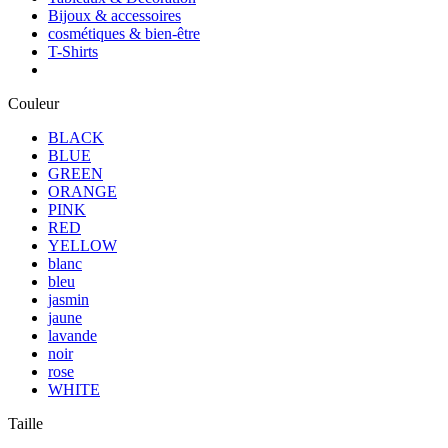
Bijoux & accessoires
cosmétiques & bien-être
T-Shirts
Couleur
BLACK
BLUE
GREEN
ORANGE
PINK
RED
YELLOW
blanc
bleu
jasmin
jaune
lavande
noir
rose
WHITE
Taille