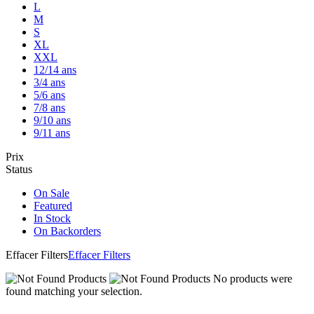
L
M
S
XL
XXL
12/14 ans
3/4 ans
5/6 ans
7/8 ans
9/10 ans
9/11 ans
Prix
Status
On Sale
Featured
In Stock
On Backorders
Effacer Filters
Effacer Filters
No products were
found matching your selection.